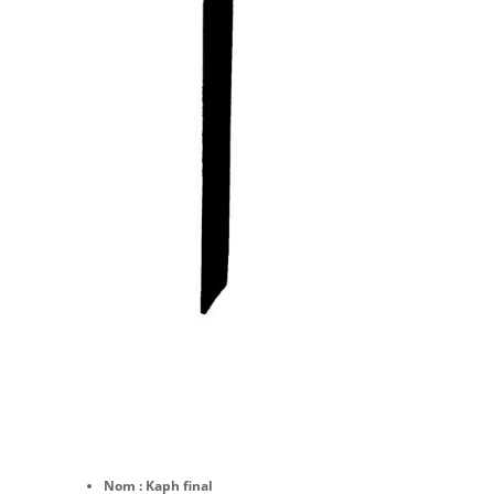
N
om : Kaph final