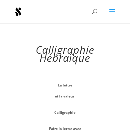
Calligraphie
Hébraïque
La lettre
et la valeur
Calligraphie
Faire la lettre avec