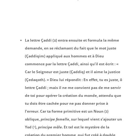
La lettre Çaddi (צ) entra ensuite et formula la même
demande, en se réclamant du fait que le mot juste
(Çaddiqim) appliqué aux hommes et à Dieu
commence par la lettre Çaddi, ainsi qu’il est écrit : «
Car le Seigneur est juste (Çaddiq) et il aime la justice
(Çedaqoth). » Dieu lui répondit : En effet, tu es juste, ô
lettre Çaddi ; mais il ne me convient pas de me servir
de toi pour opérer la création du monde, attendu que
tu dois être cachée pour ne pas donner prise à
l’erreur. Car ta forme primitive est un Noun (נ)
oblique,
principe femelle
, sur lequel vient s’ajouter un
Yod (י),
principe mâle
. Et tel est le mystère de la
création du premier homme, qui fut créé à double